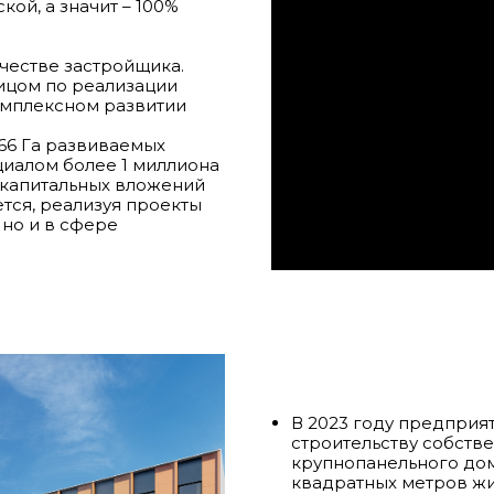
ой, а значит – 100%
честве застройщика.
ицом по реализации
омплексном развитии
66 Га развиваемых
иалом более 1 миллиона
 капитальных вложений
ется, реализуя проекты
 но и в сфере
В 2023 году предприя
строительству собств
крупнопанельного дом
квадратных метров жил