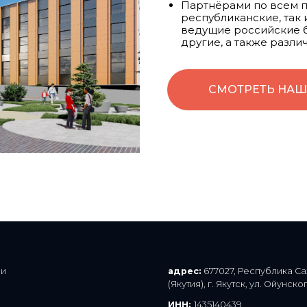
Партнёрами по всем п
республиканские, так
ведущие российские б
другие, а также разл
СМОТРЕТЬ НАШ
адрес:
677027, Республика Саха
(Якутия), г. Якутск, ул. Ойунского, д. 7
ИНН:
1435140439
ОГРН:
1031402064165
Смотреть реквизиты