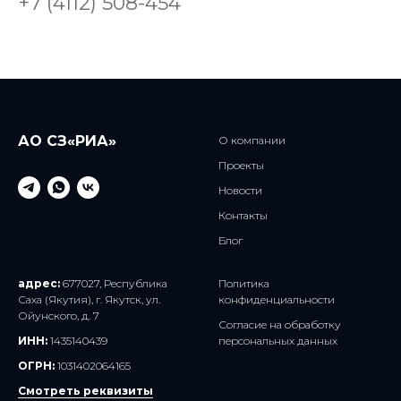
+7 (4112) 508-454
АО СЗ«РИА»
О компании
Проекты
Новости
Контакты
Блог
адрес:
677027, Республика
Политика
Саха (Якутия), г. Якутск, ул.
конфиденциальности
Ойунского, д. 7
Согласие на обработку
ИНН:
1435140439
персональных данных
ОГРН:
1031402064165
Смотреть реквизиты