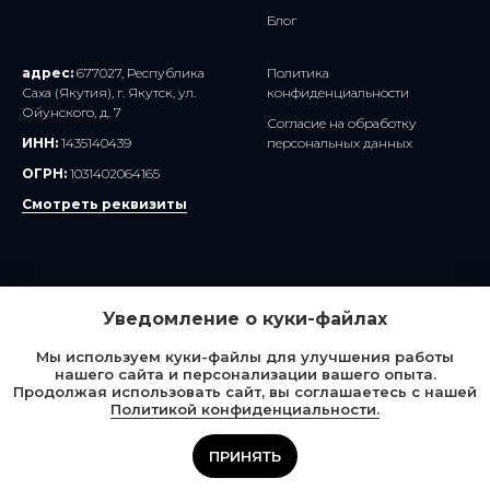
Блог
адрес:
677027, Республика
Политика
Саха (Якутия), г. Якутск, ул.
конфиденциальности
Ойунского, д. 7
Согласие на обработку
ИНН:
1435140439
персональных данных
ОГРН:
1031402064165
Смотреть реквизиты
Уведомление о куки-файлах
Сайт создан - Axioom
Мы используем куки-файлы для улучшения работы
нашего сайта и персонализации вашего опыта.
Наверх
Продолжая использовать сайт, вы соглашаетесь с нашей
Политикой конфиденциальности.
ПРИНЯТЬ