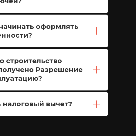
ючей?
начинать оформлять
енности?
то строительство
получено Разрешение
сплуатацию?
 налоговый вычет?