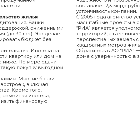
 платежи
составляет 2,3 млрд руб
устойчивость компании.
ельство жилья
С 2005 года агентство у
дитования. Банки
масштабные проекты в с
поддержкой, сниженными
“РИА” является уполном
 (до 30 лет). Это делает
территорий, а в ее инве
ировать бюджет без
перспективных земель с
квадратных метров жиль
оительства. Ипотека на
Обратитесь в АО “РИА” 一
сти квартиру или дом на
доме с уверенностью в 
е ниже. По мере сдачи
т такую покупку выгодной
граммы. Многие банки
востроек, включая
тва. Кроме того,
 семейная ипотека,
снизить финансовую