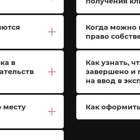
получения кл
яются
Когда можно 
право собств
ка в
Как узнать, ч
ательств
завершено и 
на ввод в эк
о месту
Как оформить