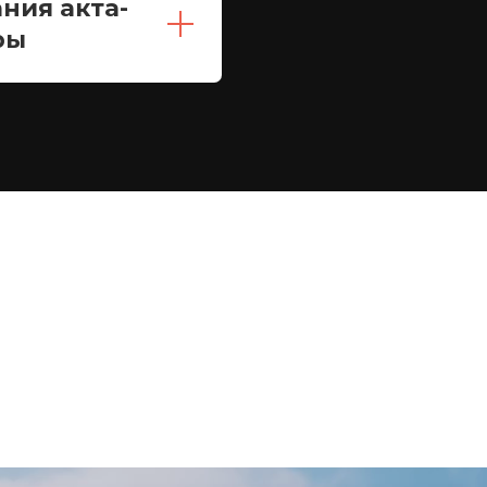
ния акта-
ры