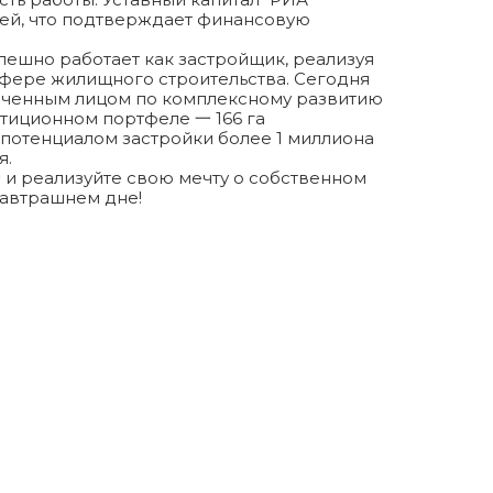
лей, что подтверждает финансовую
спешно работает как застройщик, реализуя
фере жилищного строительства. Сегодня
оченным лицом по комплексному развитию
стиционном портфеле 一 166 га
 потенциалом застройки более 1 миллиона
я.
 и реализуйте свою мечту о собственном
завтрашнем дне!