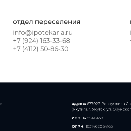
отдел переселения
info@ipotekaria.ru
+7 (924) 163-33-68
+7 (4112) 50-86-30
адрес:
677027, Республика Саха
(Якутия), г. Якутск, ул. Ойунского, д. 7
ИНН:
1435140439
ОГРН:
1031402064165
Смотреть реквизиты