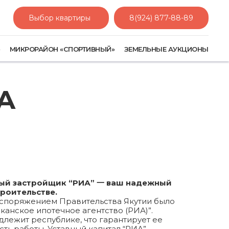
Выбор квартиры
8(924) 877-88-89
»
МИКРОРАЙОН «СПОРТИВНЫЙ»
ЗЕМЕЛЬНЫЕ АУКЦИОНЫ
А
ый застройщик “РИА” 一 ваш надежный
троительстве.
распоряжением Правительства Якутии было
канское ипотечное агентство (РИА)”.
лежит республике, что гарантирует ее
ть работы. Уставный капитал “РИА”