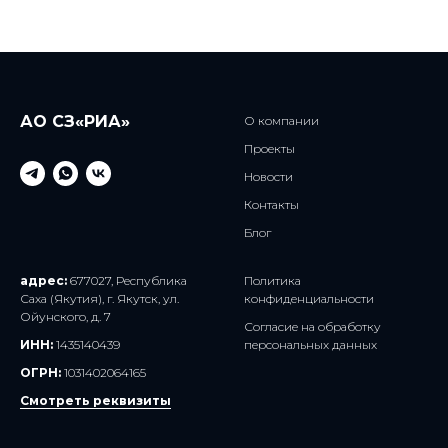
АО СЗ«РИА»
О компании
Проекты
Новости
Контакты
Блог
адрес:
677027, Республика
Политика
Саха (Якутия), г. Якутск, ул.
конфиденциальности
Ойунского, д. 7
Согласие на обработку
ИНН:
1435140439
персональных данных
ОГРН:
1031402064165
Смотреть реквизиты