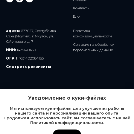
Контакты
Блог
адрес:
677027, Республика
Политика
Саха (Якутия), г. Якутск, ул.
конфиденциальности
Ойунского, д. 7
Согласие на обработку
ИНН:
1435140439
персональных данных
ОГРН:
1031402064165
Смотреть реквизиты
Уведомление о куки-файлах
Сайт создан - Axioom
Мы используем куки-файлы для улучшения работы
нашего сайта и персонализации вашего опыта.
Наверх
Продолжая использовать сайт, вы соглашаетесь с нашей
Политикой конфиденциальности.