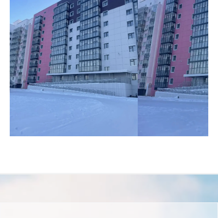
Остались
вопросы?
Напишите нам и наш менеджер
свяжется с вами в ближайшее
время
+7
Я даю
согласие на обработку
персональных данных
Я согласен с
политикой